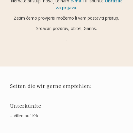
Nemate pristup! Pošaljite nam
e-mail
ili ispunite
Obrazac
za prijavu
.
Zatim ćemo provjeriti možemo li vam postaviti pristup.
Srdačan pozdrav, obitelj Ganns.
.
Seiten die wir gerne empfehlen:
Unterkünfte
–
Villen auf Krk