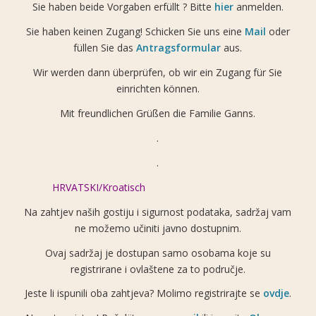
Sie haben beide Vorgaben erfüllt ? Bitte
hier
anmelden.
Sie haben keinen Zugang! Schicken Sie uns eine
Mail
oder
füllen Sie das
Antragsformular
aus.
Wir werden dann überprüfen, ob wir ein Zugang für Sie
einrichten können.
Mit freundlichen Grüßen die Familie Ganns.
.
.
HRVATSKI/Kroatisch
Na zahtjev naših gostiju i sigurnost podataka, sadržaj vam
ne možemo učiniti javno dostupnim.
Ovaj sadržaj je dostupan samo osobama koje su
registrirane i ovlaštene za to područje.
Jeste li ispunili oba zahtjeva? Molimo registrirajte se
ovdje
.