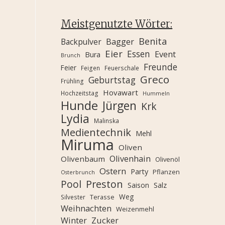
Meistgenutzte Wörter:
Benita
Backpulver
Bagger
Eier
Essen
Event
Bura
Brunch
Freunde
Feier
Feigen
Feuerschale
Greco
Geburtstag
Frühling
Hovawart
Hochzeitstag
Hummeln
Hunde
Jürgen
Krk
Lydia
Malinska
Medientechnik
Mehl
Miruma
Oliven
Olivenhain
Olivenbaum
Olivenöl
Ostern
Party
Pflanzen
Osterbrunch
Pool
Preston
Saison
Salz
Weg
Terasse
Silvester
Weihnachten
Weizenmehl
Winter
Zucker