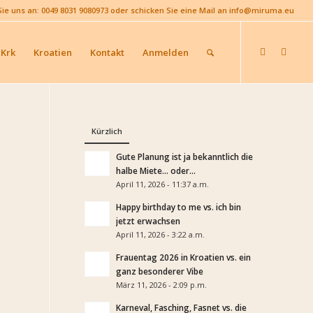
Sie uns an: 0049 8031 9080973 oder schicken Sie eine Mail an info@miruma.eu
 Krk
Kroatien
Kontakt
Anmelden
Kürzlich
Gute Planung ist ja bekanntlich die
halbe Miete… oder...
April 11, 2026 - 11:37 a.m.
Happy birthday to me vs. ich bin
jetzt erwachsen
April 11, 2026 - 3:22 a.m.
Frauentag 2026 in Kroatien vs. ein
ganz besonderer Vibe
März 11, 2026 - 2:09 p.m.
Karneval, Fasching, Fasnet vs. die