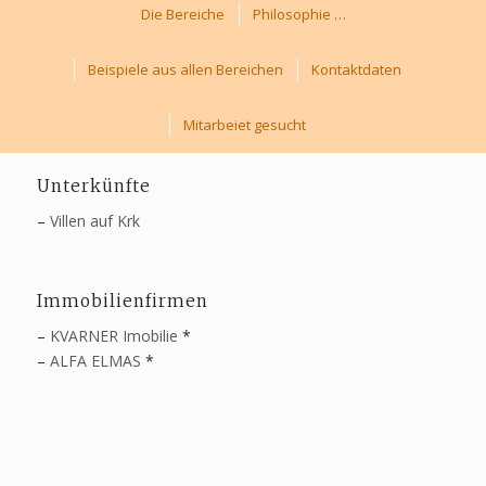
> Smart Business
Die Bereiche
Philosophie …
> Smart Event
Beispiele aus allen Bereichen
Kontaktdaten
Seiten die wir gerne empfehlen:
Mitarbeiet gesucht
Unterkünfte
–
Villen auf Krk
Immobilienfirmen
–
KVARNER Imobilie
*
–
ALFA ELMAS
*