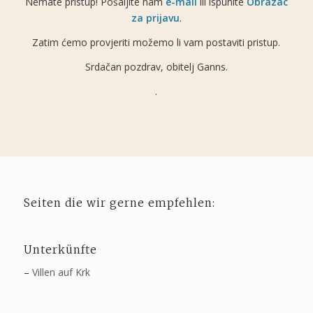
Nemate pristup! Pošaljite nam
e-mail
ili ispunite
Obrazac
za prijavu
.
Zatim ćemo provjeriti možemo li vam postaviti pristup.
Srdačan pozdrav, obitelj Ganns.
.
Seiten die wir gerne empfehlen:
Unterkünfte
–
Villen auf Krk