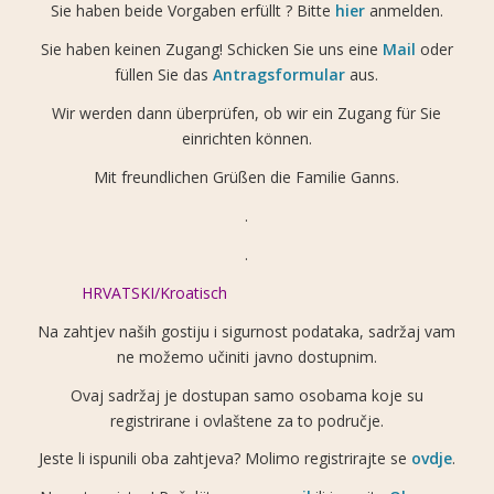
Sie haben beide Vorgaben erfüllt ? Bitte
hier
anmelden.
Sie haben keinen Zugang! Schicken Sie uns eine
Mail
oder
füllen Sie das
Antragsformular
aus.
Wir werden dann überprüfen, ob wir ein Zugang für Sie
einrichten können.
Mit freundlichen Grüßen die Familie Ganns.
.
.
HRVATSKI/Kroatisch
Na zahtjev naših gostiju i sigurnost podataka, sadržaj vam
ne možemo učiniti javno dostupnim.
Ovaj sadržaj je dostupan samo osobama koje su
registrirane i ovlaštene za to područje.
Jeste li ispunili oba zahtjeva? Molimo registrirajte se
ovdje
.