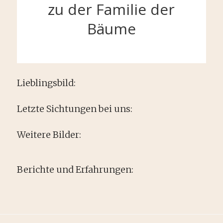
zu der Familie der
Bäume
Lieblingsbild:
Letzte Sichtungen bei uns:
Klick auf das Bild um weitere
Informationen aus Wikipedia* zu
Weitere Bilder:
Klick auf das Bild zu vergrößern.
erhalten!
Berichte und Erfahrungen: