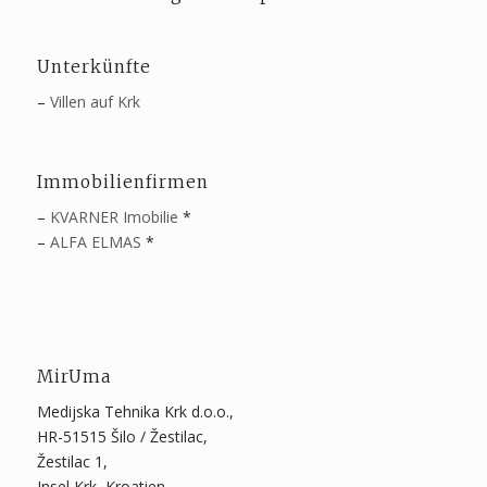
Unterkünfte
–
Villen auf Krk
Immobilienfirmen
–
KVARNER Imobilie
*
–
ALFA ELMAS
*
MirUma
Medijska Tehnika Krk d.o.o.,
HR-51515 Šilo / Žestilac,
Žestilac 1,
Insel Krk, Kroatien