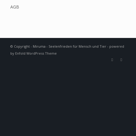
AGB
© Copyright - Miruma - Seelenfrieden für Mensch und Tier -
powered
by Enfold WordPress Theme