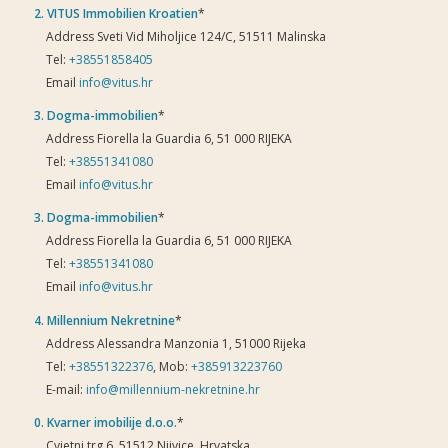
2.
VITUS Immobilien Kroatien
*
xx
Address Sveti Vid Miholjice 124/C, 51511 Malinska
xx
Tel:
+38551858405
xx
Email
info@vitus.hr
3.
Dogma-immobilien
*
xx
Address Fiorella la Guardia 6, 51 000 RIJEKA
xx
Tel:
+38551341080
xx
Email
info@vitus.hr
3.
Dogma-immobilien
*
xx
Address Fiorella la Guardia 6, 51 000 RIJEKA
xx
Tel:
+38551341080
xx
Email
info@vitus.hr
4.
Millennium Nekretnine
*
xx
Address Alessandra Manzonia 1, 51000 Rijeka
xx
Tel:
+38551322376
, Mob:
+385913223760
xx
E-mail:
info@millennium-nekretnine.hr
0.
Kvarner imobilije d.o.o.
*
xx
Cvjetni trg 6, 51512 Njivice, Hrvatska