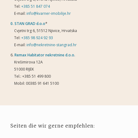
xx
Tel:
+385 51 847 074
xx
E-mail:
info@kvarner-imobilije.hr
0.
STAN GRAD d.o.o
*
xx
Cvjetni trg 6, 51512 Njivice, Hrvatska
xx
Tel:
+385 98 924 92 93
xx
E-mail:
info@nekretnine-stangrad.hr
6.
Remax
Habitator nekretnine d.o.o.
xx
Krešimirova 12A
xx
51000 RIJEK
xx
Tel.: +385 51 499 800
xx
Mobil: 00385 91 641 5100
Seiten die wir gerne empfehlen: