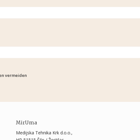
en vermeiden
MirUma
Medijska Tehnika Krk d.o.o.,
HR-51515 Šilo / Žestilac,