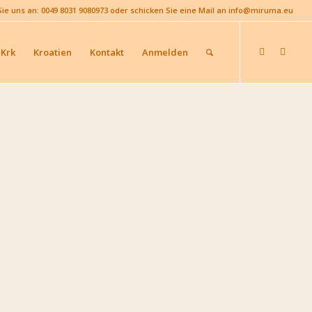
Sie uns an: 0049 8031 9080973 oder schicken Sie eine Mail an info@miruma.eu
 Krk
Kroatien
Kontakt
Anmelden