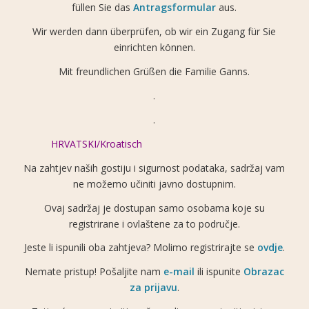
füllen Sie das
Antragsformular
aus.
Wir werden dann überprüfen, ob wir ein Zugang für Sie
einrichten können.
Mit freundlichen Grüßen die Familie Ganns.
.
.
HRVATSKI/Kroatisch
Na zahtjev naših gostiju i sigurnost podataka, sadržaj vam
ne možemo učiniti javno dostupnim.
Ovaj sadržaj je dostupan samo osobama koje su
registrirane i ovlaštene za to područje.
Jeste li ispunili oba zahtjeva? Molimo registrirajte se
ovdje
.
Nemate pristup! Pošaljite nam
e-mail
ili ispunite
Obrazac
za prijavu
.