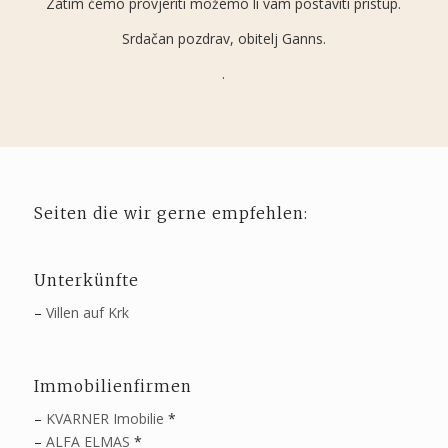
Zatim ćemo provjeriti možemo li vam postaviti pristup.
Srdačan pozdrav, obitelj Ganns.
.
Seiten die wir gerne empfehlen:
Unterkünfte
–
Villen auf Krk
Immobilienfirmen
–
KVARNER Imobilie
*
–
ALFA ELMAS
*