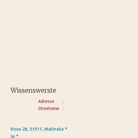
Dienstag
07:00
10:30
18:00
22:0
Mittwoch
07:00
10:30
Donnerstag
07:00
10:30
18:00
22:0
Freitag
07:00
10:30
18:00
22:0
Samstag
07:00
10:30
18:00
22:0
Wissenswerste
Adresse :
Streetview :
Rova 28, 51511, Malinska *
Ja *