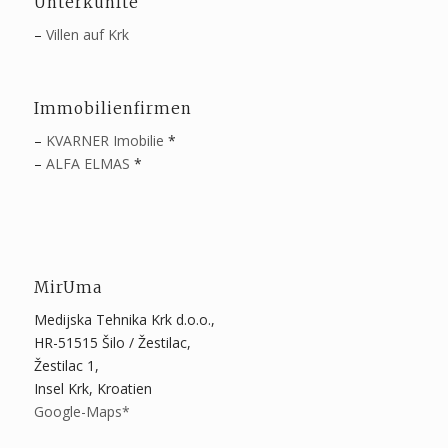
Unterkünfte
–
Villen auf Krk
Immobilienfirmen
–
KVARNER Imobilie
*
–
ALFA ELMAS
*
MirUma
Medijska Tehnika Krk d.o.o.,
HR-51515 Šilo / Žestilac,
Žestilac 1,
Insel Krk, Kroatien
Google-Maps*