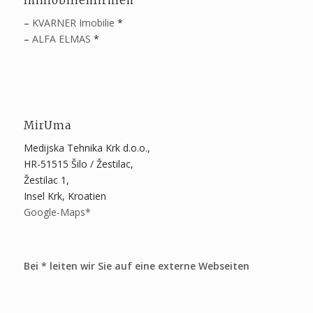
Immobilienfirmen
–
KVARNER Imobilie
*
–
ALFA ELMAS
*
MirUma
Medijska Tehnika Krk d.o.o.,
HR-51515 Šilo / Žestilac,
Žestilac 1,
Insel Krk, Kroatien
Google-Maps*
Bei * leiten wir Sie auf eine externe Webseiten