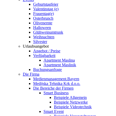
Geburtstagfeier
Valentinstag (e)
Frauentag(e)
Osterbrunch
Olivenernte
Halloween
Glühweinumtrunk
Weihnachten
Silvester
Urlaubsangebot
Angebot / Preise
Verfügbarkeit
Apartment Maslina
Apartment Maslinik
Buchungsanfrage
Die Firma
Medienmanagement.Bayern
Medijska Tehnika Krk d.o.o.
Die Bereiche der Firmen
Smart Business
Beispiele Allgemein
Beispiele Netzwerke
Beispiele Videotechnik
Smart Event