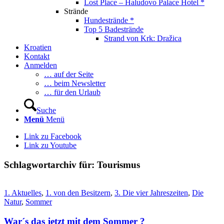
Lost Place – Haludovo Palace Hotel *
Strände
Hundestrände *
Top 5 Badestrände
Strand von Krk: Dražica
Kroatien
Kontakt
Anmelden
… auf der Seite
… beim Newsletter
… für den Urlaub
Suche
Menü
Menü
Link zu Facebook
Link zu Youtube
Schlagwortarchiv für:
Tourismus
1. Aktuelles
,
1. von den Besitzern
,
3. Die vier Jahreszeiten
,
Die
Natur
,
Sommer
War´s das jetzt mit dem Sommer ?