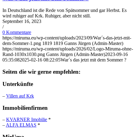
In Deutschland ist die Rede von Spätsommer und gar Herbst. Es
wird ruhiger auf Krk. Ruhiger, aber nicht still.
September 16, 2023
/
0 Kommentare
https://miruma.eu/wp-content/uploads/2023/09/War´s-das-jetzt-mit-
dem-Sommer-1.png
1819
1819
Ganns Jürgen (Admin-Master)
https://miruma.eu/wp-content/uploads/2026/02/Logo-Miruma-ohne-
Rand-1030x1030.png
Ganns Jürgen (Admin-Master)
2023-09-16
05:35:08
2025-02-16 08:22:05
War´s das jetzt mit dem Sommer ?
Seiten die wir gerne empfehlen:
Unterkünfte
–
Villen auf Krk
Immobilienfirmen
–
KVARNER Imobilie
*
–
ALFA ELMAS
*
MirUma