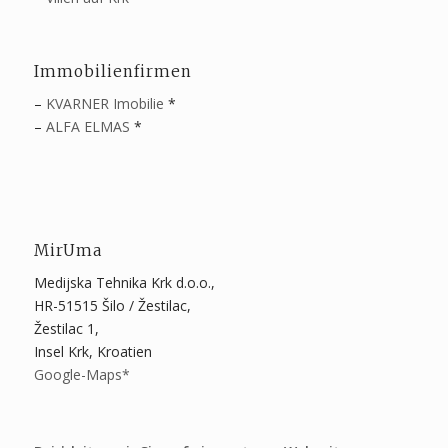
Immobilienfirmen
–
KVARNER Imobilie
*
–
ALFA ELMAS
*
MirUma
Medijska Tehnika Krk d.o.o.,
HR-51515 Šilo / Žestilac,
Žestilac 1,
Insel Krk, Kroatien
Google-Maps*