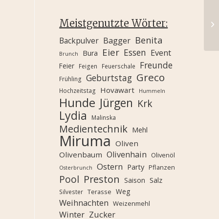
Meistgenutzte Wörter:
Benita
Backpulver
Bagger
Eier
Essen
Event
Bura
Brunch
Freunde
Feier
Feigen
Feuerschale
Greco
Geburtstag
Frühling
Hovawart
Hochzeitstag
Hummeln
Hunde
Jürgen
Krk
Lydia
Malinska
Medientechnik
Mehl
Miruma
Oliven
Olivenhain
Olivenbaum
Olivenöl
Ostern
Party
Pflanzen
Osterbrunch
Pool
Preston
Saison
Salz
Weg
Terasse
Silvester
Weihnachten
Weizenmehl
Winter
Zucker