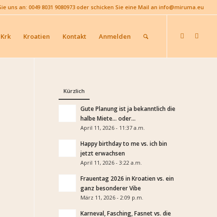
Sie uns an: 0049 8031 9080973 oder schicken Sie eine Mail an info@miruma.eu
 Krk
Kroatien
Kontakt
Anmelden
Kürzlich
Gute Planung ist ja bekanntlich die
halbe Miete… oder...
April 11, 2026 - 11:37 a.m.
Happy birthday to me vs. ich bin
jetzt erwachsen
April 11, 2026 - 3:22 a.m.
Frauentag 2026 in Kroatien vs. ein
ganz besonderer Vibe
März 11, 2026 - 2:09 p.m.
Karneval, Fasching, Fasnet vs. die