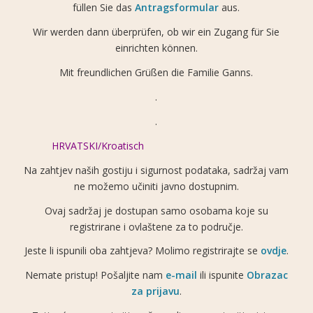
füllen Sie das
Antragsformular
aus.
Wir werden dann überprüfen, ob wir ein Zugang für Sie
einrichten können.
Mit freundlichen Grüßen die Familie Ganns.
.
.
HRVATSKI/Kroatisch
Na zahtjev naših gostiju i sigurnost podataka, sadržaj vam
ne možemo učiniti javno dostupnim.
Ovaj sadržaj je dostupan samo osobama koje su
registrirane i ovlaštene za to područje.
Jeste li ispunili oba zahtjeva? Molimo registrirajte se
ovdje
.
Nemate pristup! Pošaljite nam
e-mail
ili ispunite
Obrazac
za prijavu
.