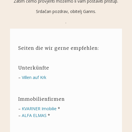
Zatim ćemo provjeriti možemo li vam postaviti pristup.
Srdačan pozdrav, obitelj Ganns.
.
Seiten die wir gerne empfehlen:
Unterkünfte
–
Villen auf Krk
Immobilienfirmen
–
KVARNER Imobilie
*
–
ALFA ELMAS
*