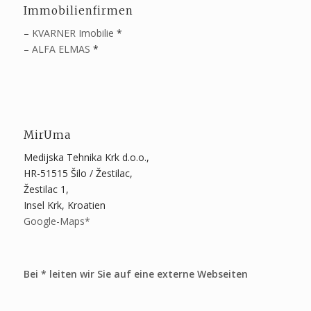
Immobilienfirmen
–
KVARNER Imobilie
*
–
ALFA ELMAS
*
MirUma
Medijska Tehnika Krk d.o.o.,
HR-51515 Šilo / Žestilac,
Žestilac 1,
Insel Krk, Kroatien
Google-Maps*
Bei * leiten wir Sie auf eine externe Webseiten