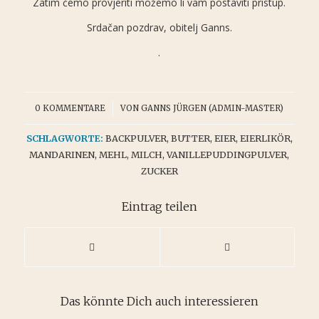
Zatim ćemo provjeriti možemo li vam postaviti pristup.
Srdačan pozdrav, obitelj Ganns.
.
/
0 KOMMENTARE
VON
GANNS JÜRGEN (ADMIN-MASTER)
SCHLAGWORTE:
BACKPULVER
,
BUTTER
,
EIER
,
EIERLIKÖR
,
MANDARINEN
,
MEHL
,
MILCH
,
VANILLEPUDDINGPULVER
,
ZUCKER
Eintrag teilen
Das könnte Dich auch interessieren