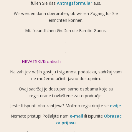
füllen Sie das
Antragsformular
aus.
Wir werden dann überprüfen, ob wir ein Zugang für Sie
einrichten können.
Mit freundlichen Grüßen die Familie Ganns.
.
.
HRVATSKI/Kroatisch
Na zahtjev naših gostiju i sigurnost podataka, sadržaj vam
ne možemo učiniti javno dostupnim.
Ovaj sadržaj je dostupan samo osobama koje su
registrirane i ovlaštene za to područje.
Jeste li ispunili oba zahtjeva? Molimo registrirajte se
ovdje
.
Nemate pristup! Pošaljite nam
e-mail
ili ispunite
Obrazac
za prijavu
.