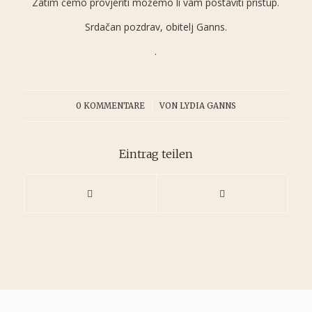
Zatim ćemo provjeriti možemo li vam postaviti pristup.
Srdačan pozdrav, obitelj Ganns.
.
/
0 KOMMENTARE
VON
LYDIA GANNS
Eintrag teilen