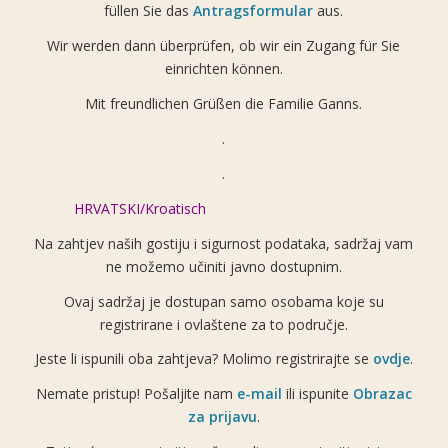
füllen Sie das
Antragsformular
aus.
Wir werden dann überprüfen, ob wir ein Zugang für Sie
einrichten können.
Mit freundlichen Grüßen die Familie Ganns.
.
.
HRVATSKI/Kroatisch
Na zahtjev naših gostiju i sigurnost podataka, sadržaj vam
ne možemo učiniti javno dostupnim.
Ovaj sadržaj je dostupan samo osobama koje su
registrirane i ovlaštene za to područje.
Jeste li ispunili oba zahtjeva? Molimo registrirajte se
ovdje
.
Nemate pristup! Pošaljite nam
e-mail
ili ispunite
Obrazac
za prijavu
.