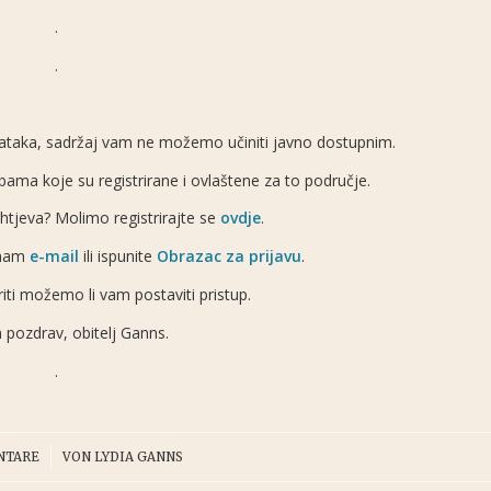
.
.
odataka, sadržaj vam ne možemo učiniti javno dostupnim.
ma koje su registrirane i ovlaštene za to područje.
zahtjeva? Molimo registrirajte se
ovdje
.
 nam
e-mail
ili ispunite
Obrazac za prijavu
.
ti možemo li vam postaviti pristup.
 pozdrav, obitelj Ganns.
.
NTARE
VON
LYDIA GANNS