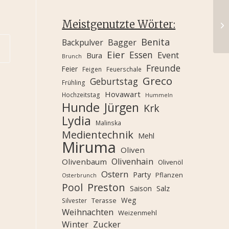
Meistgenutzte Wörter:
Benita
Backpulver
Bagger
Eier
Essen
Event
Bura
Brunch
Freunde
Feier
Feigen
Feuerschale
Greco
Geburtstag
Frühling
Hovawart
Hochzeitstag
Hummeln
Hunde
Jürgen
Krk
Lydia
Malinska
Medientechnik
Mehl
Miruma
Oliven
Olivenhain
Olivenbaum
Olivenöl
Ostern
Party
Pflanzen
Osterbrunch
Pool
Preston
Saison
Salz
Weg
Terasse
Silvester
Weihnachten
Weizenmehl
Winter
Zucker