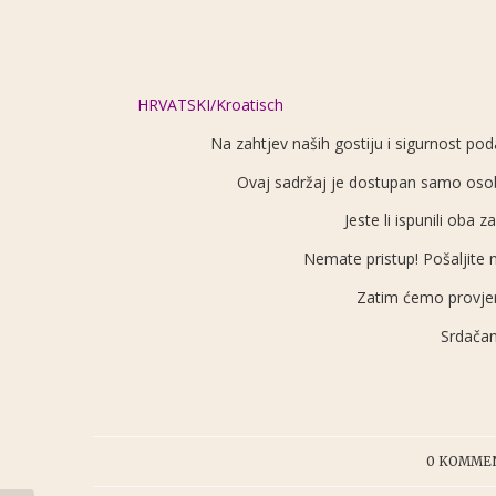
HRVATSKI/Kroatisch
Na zahtjev naših gostiju i sigurnost p
Ovaj sadržaj je dostupan samo osoba
Jeste li ispunili oba 
Nemate pristup! Pošaljite
Zatim ćemo provjeri
Srdačan
/
0 KOMME