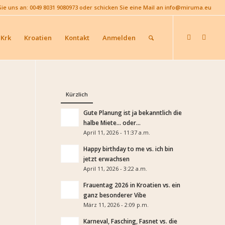
Sie uns an: 0049 8031 9080973 oder schicken Sie eine Mail an info@miruma.eu
 Krk
Kroatien
Kontakt
Anmelden
Kürzlich
Gute Planung ist ja bekanntlich die
halbe Miete… oder...
April 11, 2026 - 11:37 a.m.
Happy birthday to me vs. ich bin
jetzt erwachsen
April 11, 2026 - 3:22 a.m.
Frauentag 2026 in Kroatien vs. ein
ganz besonderer Vibe
März 11, 2026 - 2:09 p.m.
Karneval, Fasching, Fasnet vs. die