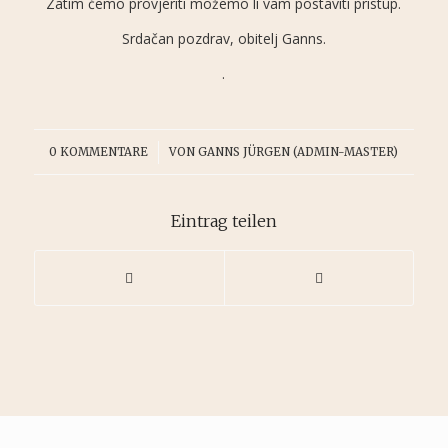
Zatim ćemo provjeriti možemo li vam postaviti pristup.
Srdačan pozdrav, obitelj Ganns.
.
/
0 KOMMENTARE
VON
GANNS JÜRGEN (ADMIN-MASTER)
Eintrag teilen