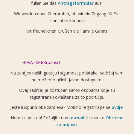
füllen Sie das
Antragsformular
aus.
Wir werden dann überprüfen, ob wir ein Zugang für Sie
einrichten können.
Mit freundlichen Grüßen die Familie Ganns.
.
.
HRVATSKI/Kroatisch
Na zahtjev naših gostiju i sigurnost podataka, sadržaj vam
ne možemo učiniti javno dostupnim.
Ovaj sadržaj je dostupan samo osobama koje su
registrirane i ovlaštene za to područje.
Jeste li ispunili oba zahtjeva? Molimo registrirajte se
ovdje
.
Nemate pristup! Pošaljite nam
e-mail
ili ispunite
Obrazac
za prijavu
.