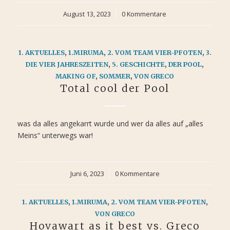
August 13, 2023
/
0 Kommentare
1. AKTUELLES
,
1.MIRUMA
,
2. VOM TEAM VIER-PFOTEN
,
3.
DIE VIER JAHRESZEITEN
,
5. GESCHICHTE
,
DER POOL
,
MAKING OF
,
SOMMER
,
VON GRECO
Total cool der Pool
was da alles angekarrt wurde und wer da alles auf „alles
Meins“ unterwegs war!
Juni 6, 2023
/
0 Kommentare
1. AKTUELLES
,
1.MIRUMA
,
2. VOM TEAM VIER-PFOTEN
,
VON GRECO
Hovawart as it best vs. Greco