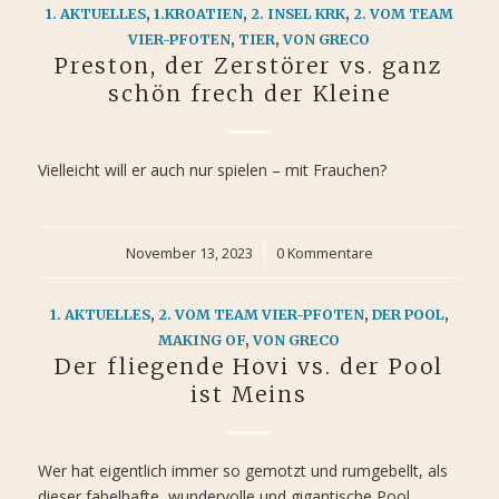
1. AKTUELLES
,
1.KROATIEN
,
2. INSEL KRK
,
2. VOM TEAM
VIER-PFOTEN
,
TIER
,
VON GRECO
Preston, der Zerstörer vs. ganz
schön frech der Kleine
Vielleicht will er auch nur spielen – mit Frauchen?
November 13, 2023
/
0 Kommentare
1. AKTUELLES
,
2. VOM TEAM VIER-PFOTEN
,
DER POOL
,
MAKING OF
,
VON GRECO
Der fliegende Hovi vs. der Pool
ist Meins
Wer hat eigentlich immer so gemotzt und rumgebellt, als
dieser fabelhafte, wundervolle und gigantische Pool