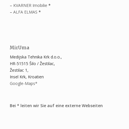
–
KVARNER Imobilie
*
–
ALFA ELMAS
*
MirUma
Medijska Tehnika Krk d.o.o.,
HR-51515 Šilo / Žestilac,
Žestilac 1,
Insel Krk, Kroatien
Google-Maps*
Bei * leiten wir Sie auf eine externe Webseiten