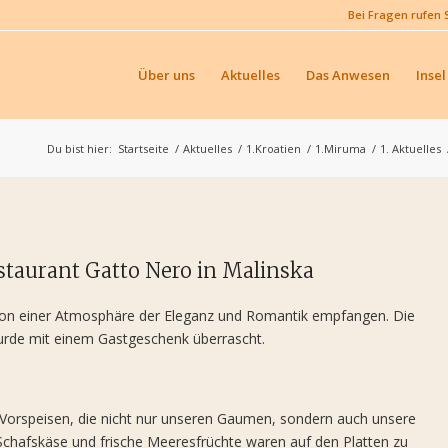
Bei Fragen rufen 
Über uns
Aktuelles
Das Anwesen
Insel
Du bist hier:
Startseite
/
Aktuelles
/
1.Kroatien
/
1.Miruma
/
1. Aktuelles
staurant Gatto Nero in Malinska
von einer Atmosphäre der Eleganz und Romantik empfangen. Die
wurde mit einem Gastgeschenk überrascht.
Vorspeisen, die nicht nur unseren Gaumen, sondern auch unsere
Schafskäse und frische Meeresfrüchte waren auf den Platten zu