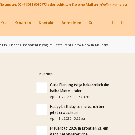
Sie uns an: 0049 8031 9080973 oder schicken Sie eine Mail an info@miruma.eu
 Krk
Kroatien
Kontakt
Anmelden
/
Ein Dinner zum Valentinstag im Restaurant Gatto Nero in Malinska
Kürzlich
Gute Planung ist ja bekanntlich die
halbe Miete… oder...
April 11, 2026 - 11:37 a.m.
Happy birthday to me vs. ich bin
jetzt erwachsen
April 11, 2026 - 3:22 a.m.
Frauentag 2026 in Kroatien vs. ein
ganz besonderer Vibe