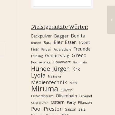
Meistgenutzte Wörter:
Benita
Backpulver
Bagger
Eier
Essen
Event
Bura
Brunch
Freunde
Feier
Feigen
Feuerschale
Greco
Geburtstag
Frühling
Hovawart
Hochzeitstag
Hummeln
Hunde
Jürgen
Krk
Lydia
Malinska
Medientechnik
Mehl
Miruma
Oliven
Olivenhain
Olivenbaum
Olivenöl
Ostern
Party
Pflanzen
Osterbrunch
Pool
Preston
Saison
Salz