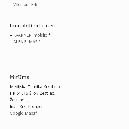
–
Villen auf Krk
Immobilienfirmen
–
KVARNER Imobilie
*
–
ALFA ELMAS
*
MirUma
Medijska Tehnika Krk d.o.o.,
HR-51515 Šilo / Žestilac,
Žestilac 1,
Insel Krk, Kroatien
Google-Maps*