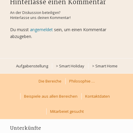
Hinterlasse einen Kommentar
An der Diskussion beteiligen?
Hinterlasse uns deinen Kommentar!
Du musst
angemeldet
sein, um einen Kommentar
abzugeben.
Aufgabenstellung
> Smart Holiday
> Smart Home
> Smart Business
Die Bereiche
Philosophie …
> Smart Event
Beispiele aus allen Bereichen
Kontaktdaten
Seiten die wir gerne empfehlen:
Mitarbeiet gesucht
Unterkünfte