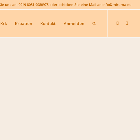
Sie uns an: 0049 8031 9080973 oder schicken Sie eine Mail an info@miruma.eu
 Krk
Kroatien
Kontakt
Anmelden