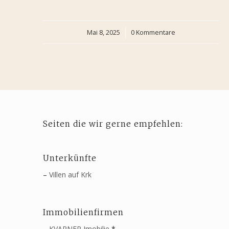
Mai 8, 2025
/
0 Kommentare
Seiten die wir gerne empfehlen:
Unterkünfte
–
Villen auf Krk
Immobilienfirmen
–
KVARNER Imobilie
*