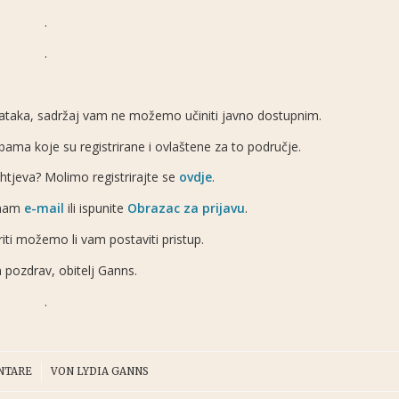
.
.
odataka, sadržaj vam ne možemo učiniti javno dostupnim.
ma koje su registrirane i ovlaštene za to područje.
zahtjeva? Molimo registrirajte se
ovdje
.
 nam
e-mail
ili ispunite
Obrazac za prijavu
.
ti možemo li vam postaviti pristup.
 pozdrav, obitelj Ganns.
.
NTARE
VON
LYDIA GANNS