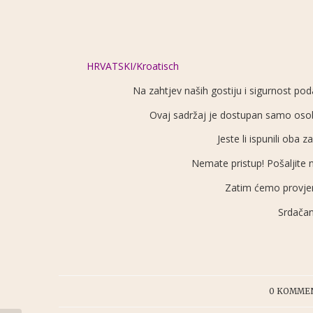
HRVATSKI/Kroatisch
Na zahtjev naših gostiju i sigurnost p
Ovaj sadržaj je dostupan samo osoba
Jeste li ispunili oba 
Nemate pristup! Pošaljite
Zatim ćemo provjeri
Srdačan
/
0 KOMME