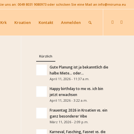
Sie uns an: 0049 8031 9080973 oder schicken Sie eine Mail an info@miruma.eu
 Krk
Kroatien
Kontakt
Anmelden
Kürzlich
Gute Planung ist ja bekanntlich die
halbe Miete… oder...
April 11, 2026 - 11:37 a.m.
Happy birthday to me vs. ich bin
jetzt erwachsen
April 11, 2026 - 3:22 a.m.
Frauentag 2026 in Kroatien vs. ein
ganz besonderer Vibe
März 11, 2026 - 2:09 p.m.
Karneval, Fasching, Fasnet vs. die