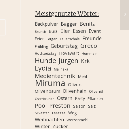
Meistgenutzte Wörter:
Benita
Backpulver
Bagger
Eier
Essen
Event
Bura
Brunch
Freunde
Feier
Feigen
Feuerschale
Greco
Geburtstag
Frühling
Hovawart
Hochzeitstag
Hummeln
Hunde
Jürgen
Krk
Lydia
Malinska
Medientechnik
Mehl
Miruma
Oliven
Olivenhain
Olivenbaum
Olivenöl
Ostern
Party
Pflanzen
Osterbrunch
Pool
Preston
Saison
Salz
Weg
Terasse
Silvester
Weihnachten
Weizenmehl
Winter
Zucker