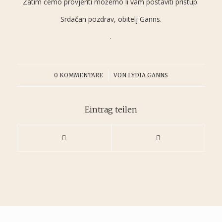
Zatim ćemo provjeriti možemo li vam postaviti pristup.
Srdačan pozdrav, obitelj Ganns.
.
/
0 KOMMENTARE
VON
LYDIA GANNS
Eintrag teilen