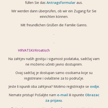
füllen Sie das
Antragsformular
aus.
Wir werden dann überprüfen, ob wir ein Zugang für Sie
einrichten können.
Mit freundlichen Grüßen die Familie Ganns.
.
.
HRVATSKI/Kroatisch
Na zahtjev naših gostiju i sigurnost podataka, sadržaj vam
ne možemo učiniti javno dostupnim.
Ovaj sadržaj je dostupan samo osobama koje su
registrirane i ovlaštene za to područje.
Jeste li ispunili oba zahtjeva? Molimo registrirajte se
ovdje
.
Nemate pristup! Pošaljite nam
e-mail
ili ispunite
Obrazac
za prijavu
.