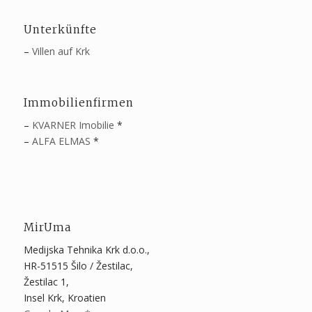
Unterkünfte
–
Villen auf Krk
Immobilienfirmen
–
KVARNER Imobilie
*
–
ALFA ELMAS
*
MirUma
Medijska Tehnika Krk d.o.o.,
HR-51515 Šilo / Žestilac,
Žestilac 1,
Insel Krk, Kroatien